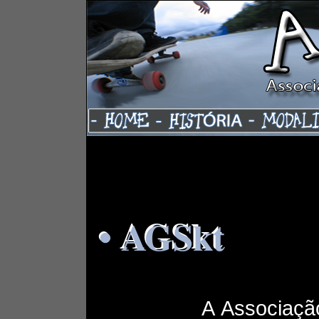
• AGSkt
• AGSkt
A Associação Gua