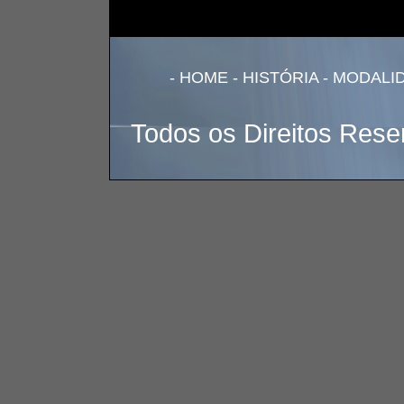
-
HOME
-
HISTÓRIA
-
MODALI
Todos os Direitos Res