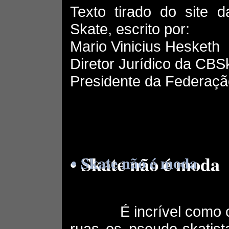
Texto tirado do site d
Skate, escrito por:
Mario Vinicius Hesketh
Diretor Jurídico da CBS
Presidente da Federaçã
• Skate não é moda
• Skate não é moda
É incrível como cad
ruas os pseudo-skatist