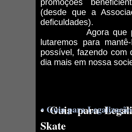
promoções beneficie
(desde que a Associ
deficuldades).
Agora que possui
lutaremos para mantê-
possível, fazendo com 
dia mais em nossa soci
• Guia para Legali
• Guia para Legalização
Skate